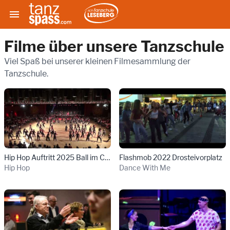

Filme über unsere Tanzschule
Viel Spaß bei unserer kleinen Filmesammlung der
Tanzschule.
Details für Fl
D
Hip Hop Auftritt 2025 Ball im CCH
Flashmob 2022 Drosteivorplatz
Hip Hop
Dance With Me
Details für Neueröffnung Ebertpassage 2017
Details für Te