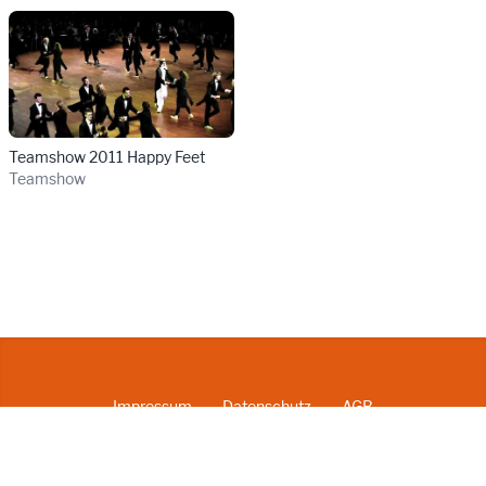
Details für Teamshow 2011 H
Teamshow 2011 Happy Feet
Teamshow
Impressum
Datenschutz
AGB