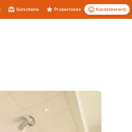



e
Gutscheine
Probestunde
Kundenbereich